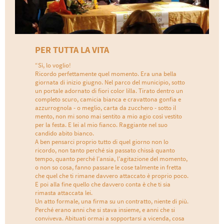
PER TUTTA LA VITA
“Sì, lo voglio!
Ricordo perfettamente quel momento. Era una bella
giornata di inizio giugno. Nel parco del municipio, sotto
un portale adornato di fiori color lilla. Tirato dentro un
completo scuro, camicia bianca e cravattona gonfia e
azzurrognola - o meglio, carta da zucchero - sotto il
mento, non mi sono mai sentito a mio agio così vestito
per la festa. E lei al mio fianco. Raggiante nel suo
candido abito bianco.
A ben pensarci proprio tutto di quel giorno non lo
ricordo, non tanto perché sia passato chissà quanto
tempo, quanto perché l’ansia, l’agitazione del momento,
o non so cosa, fanno passare le cose talmente in fretta
che quel che ti rimane davvero attaccato è proprio poco.
E poi alla fine quello che davvero conta è che ti sia
rimasta attaccata lei.
Un atto formale, una firma su un contratto, niente di più.
Perché erano anni che si stava insieme, e anni che si
conviveva. Abituati ormai a sopportarsi a vicenda, cosa