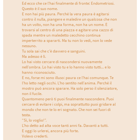
Ed ecco che ce l’hai finalmente di fronte: Endometriosi.
Questo è il suo nome.
E non hai più paura. Perché la vera paura è agitarsi
contro il nulla, piangere e maledire un qualcosa che non
ha un volto, non ha una forma, non ha un nome. È
trovarsi al centro di una piazza e agitare una cazzo di
spada mentre un maledetto cecchino continua
imperterrito a spararti. Ma tu non lo vedi, non lo vede
nessuno.
Tu sola sai che c’è davvero e sanguini.
Ma adesso è lì.
Lo hai visto cercare di nascondersi nuovamente
nell’ombra. Lo hai visto tu e lo hanno visto tutti... e lo
hanno riconosciuto.
E no, forse mi sono illuso: paura ce l’hai comunque. Te
l’ho letto negli occhi. L’ho sentito nell’anima. Perché il
mostro può ancora sparare. Ha solo perso il silenziatore,
non il fucile.
Quantomeno però ti puoi finalmente nascondere. Puoi
cercare di evitare i colpi, ma soprattutto puoi gridare al
mondo che non te lo eri sognato. Che non sei fuori di
testa.
“Sì, lo voglio!”.
L’ho detto ad alta voce tanti anni fa. Davanti a tutti.
E oggi lo urlerei, ancora più forte.
Volevo crederti.