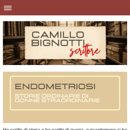
Ho scritto di storia e ho scritto di guerra, o quantomeno ci ho