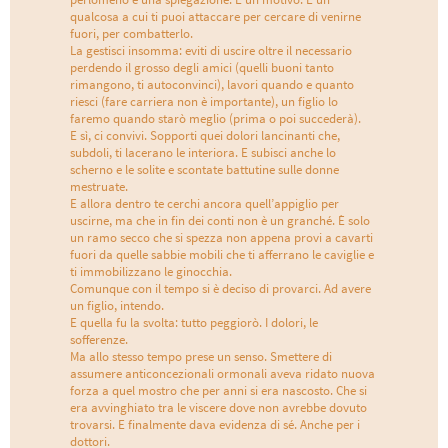
qualcosa a cui ti puoi attaccare per cercare di venirne
fuori, per combatterlo.
La gestisci insomma: eviti di uscire oltre il necessario
perdendo il grosso degli amici (quelli buoni tanto
rimangono, ti autoconvinci), lavori quando e quanto
riesci (fare carriera non è importante), un figlio lo
faremo quando starò meglio (prima o poi succederà).
E sì, ci convivi. Sopporti quei dolori lancinanti che,
subdoli, ti lacerano le interiora. E subisci anche lo
scherno e le solite e scontate battutine sulle donne
mestruate.
E allora dentro te cerchi ancora quell’appiglio per
uscirne, ma che in fin dei conti non è un granché. È solo
un ramo secco che si spezza non appena provi a cavarti
fuori da quelle sabbie mobili che ti afferrano le caviglie e
ti immobilizzano le ginocchia.
Comunque con il tempo si è deciso di provarci. Ad avere
un figlio, intendo.
E quella fu la svolta: tutto peggiorò. I dolori, le
sofferenze.
Ma allo stesso tempo prese un senso. Smettere di
assumere anticoncezionali ormonali aveva ridato nuova
forza a quel mostro che per anni si era nascosto. Che si
era avvinghiato tra le viscere dove non avrebbe dovuto
trovarsi. E finalmente dava evidenza di sé. Anche per i
dottori.