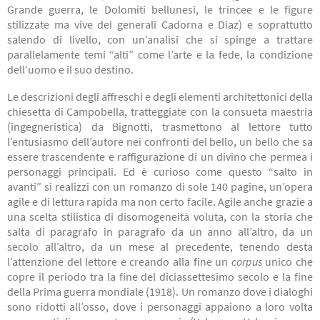
Grande guerra, le Dolomiti bellunesi, le trincee e le figure
stilizzate ma vive dei generali Cadorna e Diaz) e soprattutto
salendo di livello, con un’analisi che si spinge a trattare
parallelamente temi “alti” come l’arte e la fede, la condizione
dell’uomo e il suo destino.
Le descrizioni degli affreschi e degli elementi architettonici della
chiesetta di Campobella, tratteggiate con la consueta maestria
(ingegneristica) da Bignotti, trasmettono al lettore tutto
l’entusiasmo dell’autore nei confronti del bello, un bello che sa
essere trascendente e raffigurazione di un divino che permea i
personaggi principali. Ed è curioso come questo “salto in
avanti” si realizzi con un romanzo di sole 140 pagine, un’opera
agile e di lettura rapida ma non certo facile. Agile anche grazie a
una scelta stilistica di disomogeneità voluta, con la storia che
salta di paragrafo in paragrafo da un anno all’altro, da un
secolo all’altro, da un mese al precedente, tenendo desta
l’attenzione del lettore e creando alla fine un
corpus
unico che
copre il periodo tra la fine del diciassettesimo secolo e la fine
della Prima guerra mondiale (1918). Un romanzo dove i dialoghi
sono ridotti all’osso, dove i personaggi appaiono a loro volta