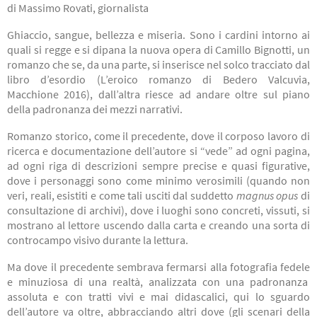
di
Massimo Rovati, giornalista
Ghiaccio, sangue, bellezza e miseria. Sono i cardini intorno ai
quali si regge e si dipana la nuova opera di Camillo Bignotti, un
romanzo che se, da una parte, si inserisce nel solco tracciato dal
libro d’esordio (L’eroico romanzo di Bedero Valcuvia,
Macchione 2016), dall’altra riesce ad andare oltre sul piano
della padronanza dei mezzi narrativi.
Romanzo storico, come il precedente, dove il corposo lavoro di
ricerca e documentazione dell’autore si “vede” ad ogni pagina,
ad ogni riga di descrizioni sempre precise e quasi figurative,
dove i personaggi sono come minimo verosimili (quando non
veri, reali, esistiti e come tali usciti dal suddetto
magnus opus
di
consultazione di archivi), dove i luoghi sono concreti, vissuti, si
mostrano al lettore uscendo dalla carta e creando una sorta di
controcampo visivo durante la lettura.
Ma dove il precedente sembrava fermarsi alla fotografia fedele
e minuziosa di una realtà, analizzata con una padronanza
assoluta e con tratti vivi e mai didascalici, qui lo sguardo
dell’autore va oltre, abbracciando altri dove (gli scenari della